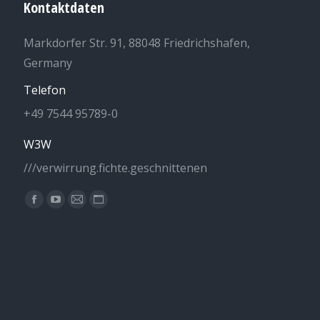
Kontaktdaten
Markdorfer Str. 91, 88048 Friedrichshafen,
Germany
Telefon
+49 7544 95789-0
W3W
///verwirrung.fichte.geschnittenen
Finden Sie uns auf:
Facebook
YouTube
E-
Website
page
page
Mail
page
opens
opens
page
opens
in
in
opens
in
new
new
in
new
window
window
new
window
window