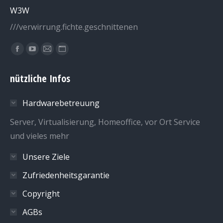
W3W
///verwirrung.fichte.geschnittenen
Finden Sie uns auf:
Facebook
YouTube
E-
Website
page
page
Mail
page
nützliche Infos
opens
opens
page
opens
in
in
opens
in
Hardwarebetreuung
new
new
in
new
window
window
new
window
Server, Virtualisierung, Homeoffice, vor Ort Service
window
und vieles mehr
Unsere Ziele
Zufriedenheitsgarantie
Copyright
AGBs