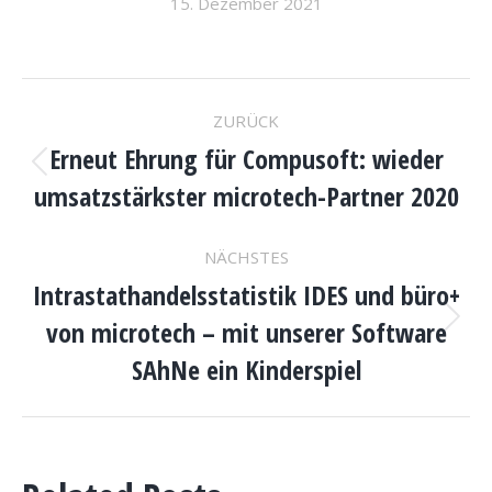
15. Dezember 2021
KOMMENTARNAVIGAT
ZURÜCK
Erneut Ehrung für Compusoft: wieder
Vorheriger
umsatzstärkster microtech-Partner 2020
Beitrag:
NÄCHSTES
Intrastathandelsstatistik IDES und büro+
von microtech – mit unserer Software
Nächster
Beitrag:
SAhNe ein Kinderspiel