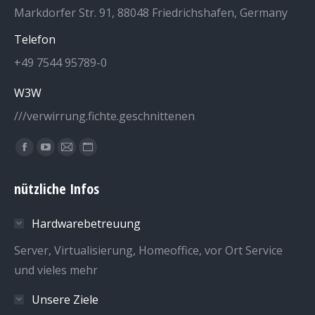
Markdorfer Str. 91, 88048 Friedrichshafen, Germany
Telefon
+49 7544 95789-0
W3W
///verwirrung.fichte.geschnittenen
Finden Sie uns auf:
Facebook
YouTube
E-
Website
page
page
Mail
page
nützliche Infos
opens
opens
page
opens
in
in
opens
in
Hardwarebetreuung
new
new
in
new
window
window
new
window
Server, Virtualisierung, Homeoffice, vor Ort Service
window
und vieles mehr
Unsere Ziele