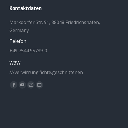
Kontaktdaten
Markdorfer Str. 91, 88048 Friedrichshafen,
Germany
Telefon
+49 7544 95789-0
W3W
///verwirrung.fichte.geschnittenen
Finden Sie uns auf:
Facebook
YouTube
E-
Website
page
page
Mail
page
opens
opens
page
opens
in
in
opens
in
new
new
in
new
window
window
new
window