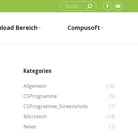
Search:
Facebook
YouTub
page
page
load Bereich
Compusoft
opens
opens
in
in
new
new
window
window
Kategorien
Allgemein
(16)
CSProgramme
(9)
CSProgramme_Screenshots
(1)
Microtech
(14)
News
(1)