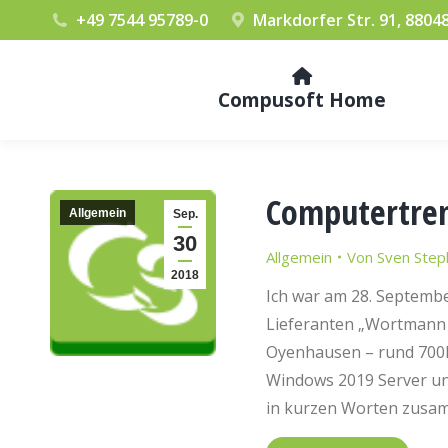
+49 7544 95789-0
Markdorfer Str. 91, 8804
Compusoft Home
Computertre
Allgemein
Sep.
30
Allgemein
Von
Sven Step
2018
Ich war am 28. Septemb
Lieferanten „Wortmann A
Oyenhausen – rund 700k
Windows 2019 Server un
in kurzen Worten zusam